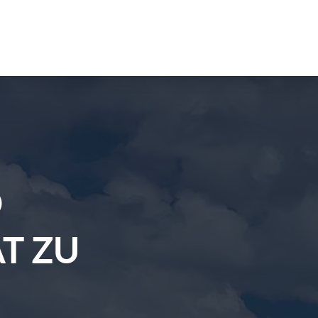
D
T ZU