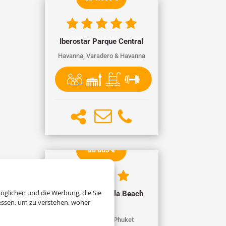
Iberostar Parque Central
Havanna, Varadero & Havanna
ab 865 €
öglichen und die Werbung, die Sie
Sunprime Kamala Beach
essen, um zu verstehen, woher
Resort
Kamala Beach, Phuket