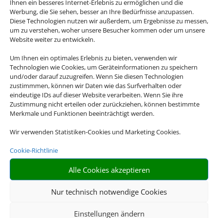
Ihnen ein besseres Internet-Erlebnis zu ermöglichen und die
Werbung, die Sie sehen, besser an Ihre Bedürfnisse anzupassen.
Diese Technologien nutzen wir außerdem, um Ergebnisse zu messen,
Rufen Sie uns an
um zu verstehen, woher unsere Besucher kommen oder um unsere
Website weiter zu entwickeln.
04207 / 911380
Um Ihnen ein optimales Erlebnis zu bieten, verwenden wir
Technologien wie Cookies, um Geräteinformationen zu speichern
und/oder darauf zuzugreifen. Wenn Sie diesen Technologien
zustimmmen, können wir Daten wie das Surfverhalten oder
eindeutige IDs auf dieser Website verarbeiten. Wenn Sie ihre
Zustimmung nicht erteilen oder zurückziehen, können bestimmte
Merkmale und Funktionen beeinträchtigt werden.
Wir verwenden Statistiken-Cookies und Marketing Cookies.
Schreiben Sie uns eine Email
Cookie-Richtlinie
info@oyterreisewelt.de
Alle Cookies akzeptieren
Nur technisch notwendige Cookies
Einstellungen ändern